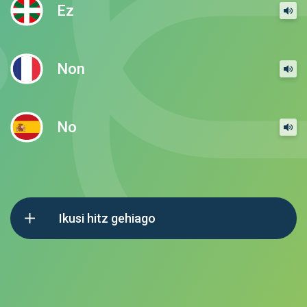
Ez
Non
No
Ikusi hitz gehiago